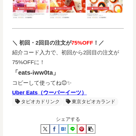
＼ 初回・2回目の注文が
75%OFF
！／
紹介コード入力で、初回から2回目の注文が
75%OFFに！
「eats-iww0ta」
コピーして使ってね😊✨
Uber Eats（ウーバーイーツ）
タピオカドリンク
東京タピオカランド
シェアする