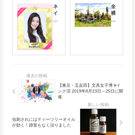
JA
展
ネ
全
PA
（
イ
裸
N
東
ル
の
お
京
ク
写
い
・
イ
真
し
六
ー
家
い
本
ン
ヨ
日
木
20
シ
本
）
15
ダ
～
を
受
ナ
ブ
観
賞
ギ
ロ
て
者
（
グ
き
【東京・五反田】文具女子博 #イ
が
吉
ンク沼 2019年8月23日～25日に開
レ
た
決
田
催
ポ
感
定
凪
ー
想
！
）
ト
・
ネ
さ
混
イ
ん
虫刺されにはティーツリーオイル
雑
が効く！跡形もなく治りました
ル
の
状
エ
ト