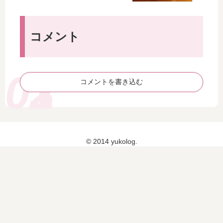
況
キ
ー
な
ス
ク
ど
ポ
シ
コメント
を
で
ョ
ブ
の
ー
ロ
授
に
グ
賞
行
レ
コメントを書き込む
式
っ
ポ
は
て
ー
16
き
ト
日
ま
12
し
時
た♪
© 2014 yukolog.
か
ら