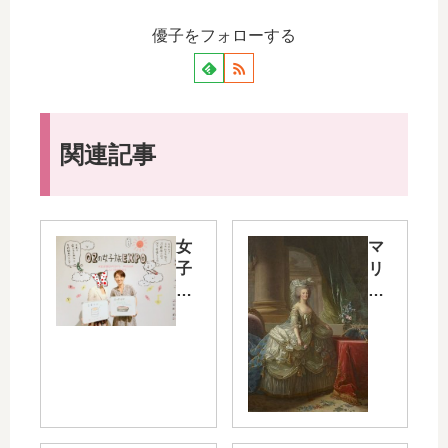
優子をフォローする
関連記事
女
マ
子
リ
旅
ー
EX
ア
PO
ン
20
ト
16
ワ
～
ネ
me
ッ
et
ト