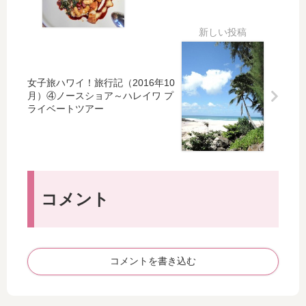
ー
チ
①
レ
ナ
ト
コ
ア
イ
ー
ナ
）
ナ
ス
ベ
20
ー
ト
イ
17
～
～
ハ
年
女子旅ハワイ！旅行記（2016年10
ワ
ハ
ワ
7
月）④ノースショア～ハレイワ プ
イ
ワ
ライベートツアー
イ
月
ケ
イ
～
号
レ
で
イ
明
～
イ
ン
日
マ
タ
タ
の
リ
リ
ー
た
コメント
ポ
ア
ナ
め
サ
ン
シ
の
ョ
ハ
ナ
ワ
ル
イ
コメントを書き込む
マ
。
ー
ケ