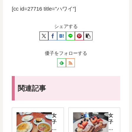
[cc id=27716 title=”ハワイ”]
シェアする
優子をフォローする
関連記事
女
女
子
子
旅
旅