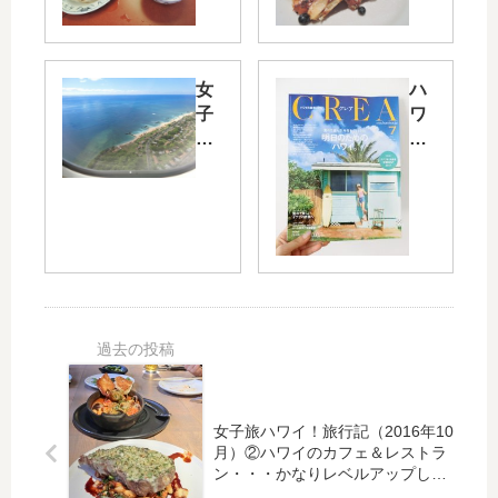
ハ
ハ
ワ
ワ
イ
イ
！
！
女
ハ
旅
旅
子
ワ
行
行
旅
イ
記
記
ハ
最
（
（
ワ
新
20
20
イ
情
16
16
！
報
年
年
旅
を
10
10
行
チ
月
月
記
ェ
）
）
（
ッ
⑥
⑤
20
ク
フ
絶
16
！
ォ
品
年
CR
ー
フ
10
EA
女子旅ハワイ！旅行記（2016年10
テ
レ
月）②ハワイのカフェ＆レストラ
月
（
ン・・・かなりレベルアップして
ィ
ン
）
ク
います