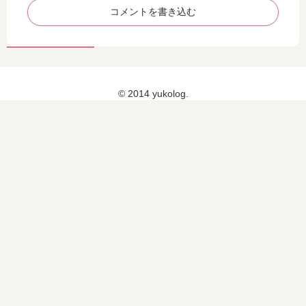
ャ
バ
led
タ
ン
ー
a
イ
プ
ム
（
ル
ー
AR
808TOKYOの鴨と鶏の軟骨そぼろ
ヴ
で
御膳
＆
O
ェ
梅
ト
M
レ
雨
リ
A
ダ
時
ー
KI
）
期
ト
FI
カ
の
コメント
メ
Or
レ
く
ン
ag
ン
せ
ト
ani
デ
毛
が
c
ュ
対
コメントを書き込む
届
Ba
ラ
策
き
rm
シ
！
ま
ャ
し
ン
た♪
プ
ー
© 2014 yukolog.
を