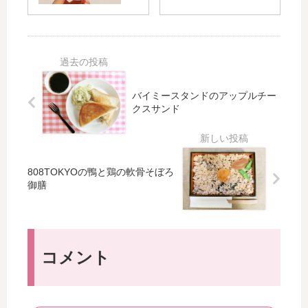
ND
然
AL
な
（
濡
ク
れ
ン
ツ
ダ
ヤ
優
前
ル
髪
し
髪
）
に
い
あ
イ
仕
成
り
ン
上
分
シ
グ
が
の
ョ
リ
る
ベ
ー
ッ
オ
ビ
ト
シ
ー
ー
ボ
ュ
ガ
シ
ブ
ロ
ニ
ャ
の
ー
ッ
ン
パ
ズ
ク
プ
ー
の
ヘ
バイミースタンドのアップルチー
ー
マ
クスサンド
シ
ア
We
ス