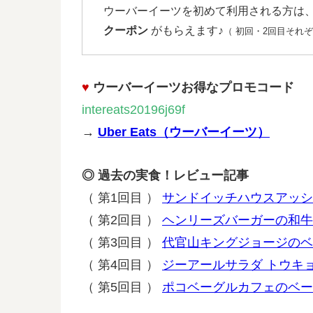
ウーバーイーツを初めて利用される方は
クーポン
がもらえます♪
（ 初回・2回目それぞれ
♥
ウーバーイーツお得なプロモコード
intereats20196j69f
→
Uber Eats（ウーバーイーツ）
◎ 過去の実食！レビュー記事
（ 第1回目 ）
サンドイッチハウスアッシ
（ 第2回目 ）
ヘンリーズバーガーの和牛
（ 第3回目 ）
代官山キングジョージのベ
（ 第4回目 ）
ジーアールサラダ トウキ
（ 第5回目 ）
ポコベーグルカフェのベー