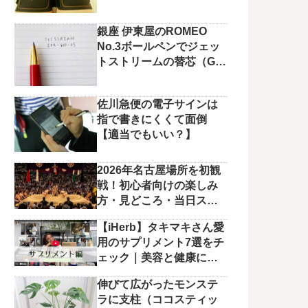
銀座 伊東屋のROMEO
No.3ボールペンでジェッ
トストリームの替芯（G2
規格）を使っています。
佐川急便の電子サインは
指で書きにくくて面倒
【適当でもいい？】
2026年名古屋場所を初観
戦！初心者向けの楽しみ
方・見どころ・当日スケ
ジュールまとめ
【iHerb】タキマキさん愛
用のサプリメント7選をチ
ェック｜美容と健康に役
立つラインナップ
伸びて広がったモンステ
ラに支柱（ココスティッ