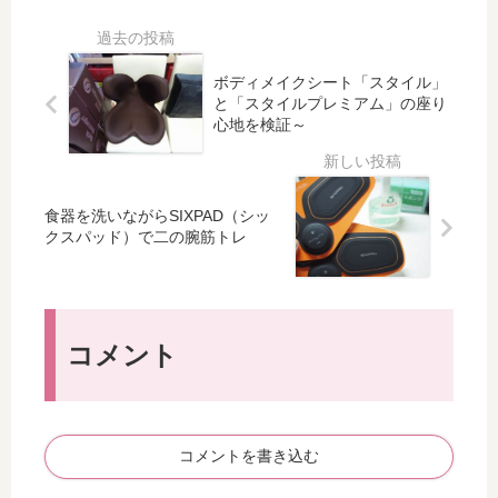
an
ジ
ラ
ゼ
y
ナ
ア
ン
Ha
ル
ク
ト
rd
バ
ボディメイクシート「スタイル」
セ
に♪
と「スタイルプレミアム」の座り
We
ン
サ
マ
心地を検証～
ar
グ
リ
シ
ル
ー
ェ
を
☆
ー
サ
食器を洗いながらSIXPAD（シッ
ス
ル
マ
クスパッド）で二の腕筋トレ
ワ
コ
ー
ロ
ゼ
セ
フ
ッ
ー
ス
ト
ル
キ
の
コメント
で
ー
ナ
購
ネ
ン
入
ッ
バ
し
ク
ー
ま
コメントを書き込む
レ
ネ
し
ス
ッ
た♪