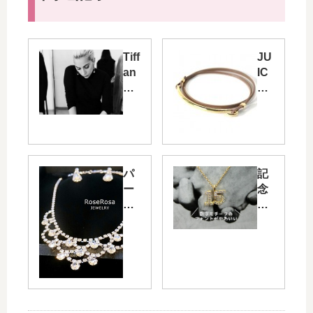
Tiff
JU
an
IC
y
Y
&
RO
Co
CK
. —
（
Int
ジ
ro
ュ
パ
記
du
ー
ー
念
cin
シ
テ
日
g
ー
ィ
・
La
ロ
ー
誕
dy
ッ
用
生
Ga
ク
の
日
ga
）
プ
の
for
オ
チ
プ
Tiff
リ
プ
レ