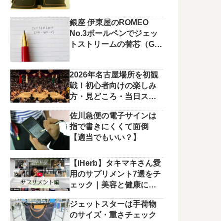
銀座 伊東屋のROMEO
No.3ボールペンでジェッ
トストリームの替芯（G2
規格）を使っています。
2026年名古屋場所を初観
戦！初心者向けの楽しみ
方・見どころ・当日スケ
ジュールまとめ
佐川急便の電子サインは
指で書きにくくて面倒
【適当でもいい？】
【iHerb】タキマキさん愛
用のサプリメント7選をチ
ェック｜美容と健康に役
立つラインナップ
ジェットスターは手荷物
のサイズ・重さチェック