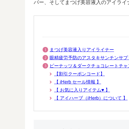
バー、そしてまつげ美容液入のアイライ
まつげ美容液入りアイライナー
眼精疲労予防のアスタキサンチンサプ
ピーナッツ＆ダークチョコレートチャ
【割引クーポンコード】
【 iHerb セール情報 】
【 お気に入りアイテム♥ 】
【 アイハーブ（iHerb）について 】