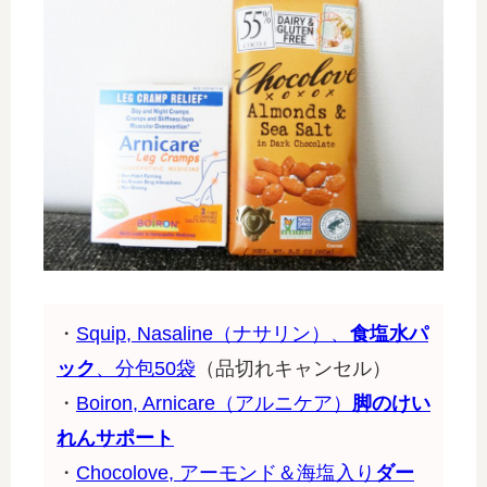
・
Squip, Nasaline（ナサリン）、
食塩水パ
ック
、分包50袋
（品切れキャンセル）
・
Boiron, Arnicare（アルニケア）
脚のけい
れんサポート
・
Chocolove, アーモンド＆海塩入り
ダー