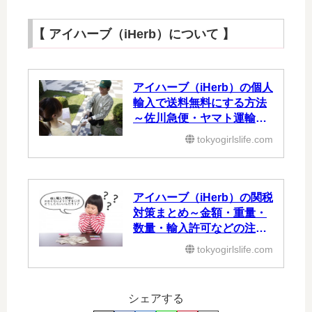
【 アイハーブ（iHerb）について 】
アイハーブ（iHerb）の個人
輸入で送料無料にする方法
～佐川急便・ヤマト運輸の
代引き～
tokyogirlslife.com
アイハーブ（iHerb）の関税
対策まとめ～金額・重量・
数量・輸入許可などの注意
点～
tokyogirlslife.com
シェアする