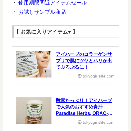
・
使用期限間近アイテムセール
・
お試しサンプル商品
【 お気に入りアイテム♥ 】
アイハーブのコラーゲンサ
プリで肌にツヤとハリが出
てぷるぷるに！
tokyogirlslife.com
酵素たっぷり！アイハーブ
で人気のおすすめ青汁
Paradise Herbs, ORAC-エ
ネルギーグリーン
tokyogirlslife.com