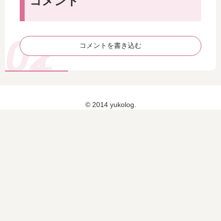
コメント
ア
合
3
っ
イ
わ
日
て
テ
せ
目
い
ム
た
）
ま
中
選
コメントを書き込む
し
心
び
た
に
方
！
お
！
試
し
© 2014 yukolog.
！