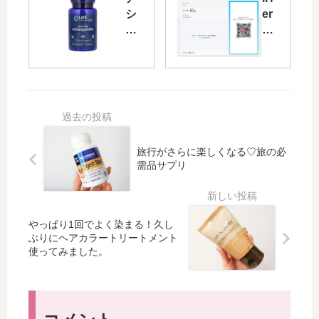
er
va
シ
er
b
nc
ュ
b
購
ed
ワ
の
入
Cli
ガ
支
品
nic
ン
払
が
als
ダ
い
到
美
サ
方
着
容
プ
法
♡
液
リ
で
今
、
旅行がさらに楽しくなる♡旅の必
メ
Pa
回
ど
需品サプリ
ン
yP
は
れ
ト
ay
動
を
の
が
画
選
睡
使
やっぱり1回でよく染まる！久し
で
ぶ
眠
え
ぶりにヘアカラートリートメント
気
？
改
る
使ってみました。
に
肌
善
よ
な
悩
効
う
っ
み
果
に
た
に
（
な