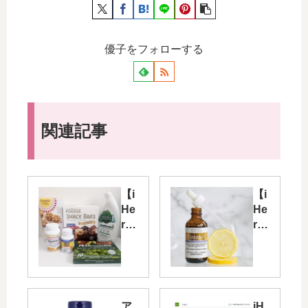
優子をフォローする
関連記事
【i
【i
He
He
rb
rb
】
】
7
人
月
気
の
の
iH
Ad
ア
iH