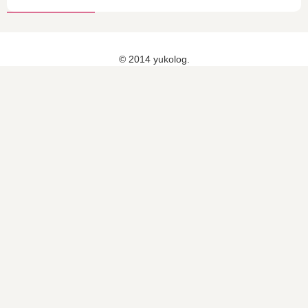
ト
全
体
© 2014 yukolog.
が
25
％
オ
フ
に
！