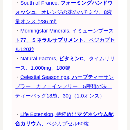
・
South of France,
フォーミングハンドウ
ォッシュ
、オレンジの花のハチミツ、8液
量オンス (236 ml)
・
Morningstar Minerals, イミューンブース
ト77、
ミネラルサプリメント
、ベジカプセ
ル120粒
・
Natural Factors,
ビタミンC
、タイムリリ
ース、1,000mg、180錠
・
Celestial Seasonings,
ハーブティー
サン
プラー、カフェインフリー、5種類の味、
ティーバッグ18袋、30g（1.0オンス）
・
Life Extension, 持続放出
マグネシウム配
合カリウム
、ベジカプセル60粒