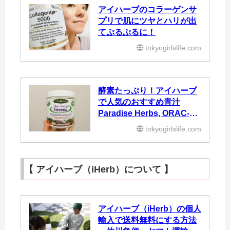
アイハーブのコラーゲンサ
プリで肌にツヤとハリが出
てぷるぷるに！
tokyogirlslife.com
酵素たっぷり！アイハーブ
で人気のおすすめ青汁
Paradise Herbs, ORAC-エ
ネルギーグリーン
tokyogirlslife.com
【 アイハーブ（iHerb）について 】
アイハーブ（iHerb）の個人
輸入で送料無料にする方法