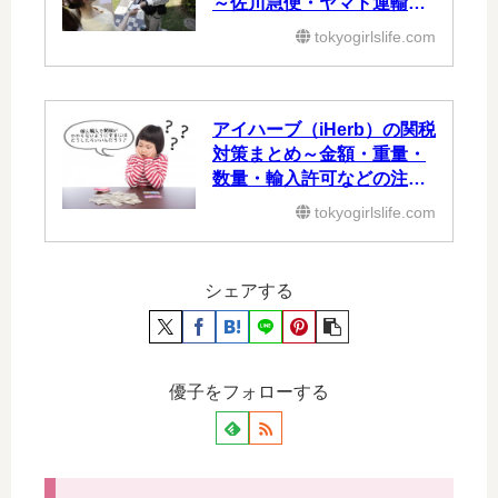
～佐川急便・ヤマト運輸の
代引き～
tokyogirlslife.com
アイハーブ（iHerb）の関税
対策まとめ～金額・重量・
数量・輸入許可などの注意
点～
tokyogirlslife.com
シェアする
優子をフォローする