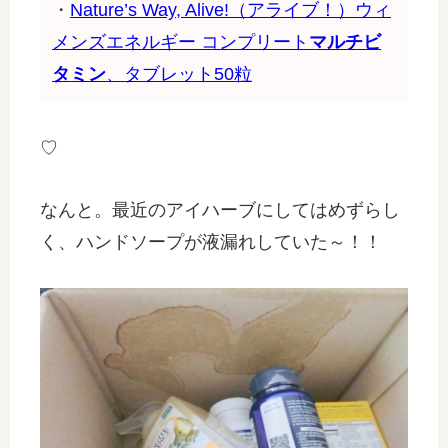
・
Nature’s Way, Alive!（アライブ！）ウィ
メンズエネルギー コンプリート
マルチビ
タミン
、タブレット50粒
♡
なんと。最近のアイハーブにしてはめずらし
く、ハンドソープが液漏れしていた～！！