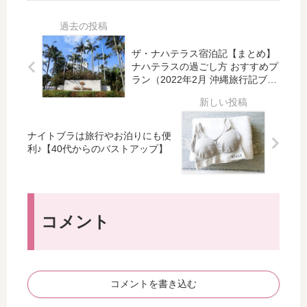
夏
が
ト
解
を
香
ル
消
応
る
リ
し
援
♪Si
ザ・ナハテラス宿泊記【まとめ】
ー
た
す
mp
ナハテラスの過ごし方 おすすめプ
フ
ぁ
ラン（2022年2月 沖縄旅行記ブロ
る
ly
（
～
グ）
た
Or
イ
よ
め
ga
ラ
の
nic
ク
ナイトブラは旅行やお泊りにも便
サ
の
利♪【40代からのバストアップ】
サ
マ
ソ
）
ー
ル
セ
ト
ー
ブ
ル
レ
コメント
開
ン
催
ド
中
♡
コメントを書き込む
サ
イ