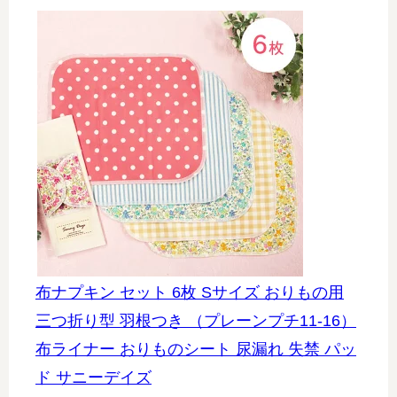
布ナプキン セット 6枚 Sサイズ おりもの用
三つ折り型 羽根つき （プレーンプチ11-16）
布ライナー おりものシート 尿漏れ 失禁 パッ
ド サニーデイズ