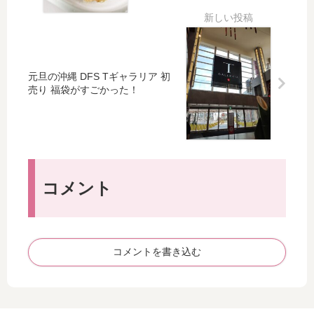
ト
ナ
を
プ
買
キ
い
ン
ま
の
元旦の沖縄 DFS Tギャラリア 初
し
代
売り 福袋がすごかった！
た♪
用
品
」
に
な
る
コメント
物
を
知
っ
て
コメントを書き込む
お
こ
う