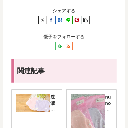
シェアする
優子をフォローする
関連記事
洗
nu
濯
no
が
na
楽
の
ち
3D