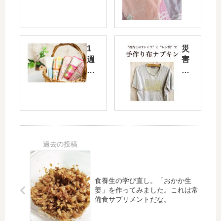
ん
布
な
ナ
3D
プ
立
キ
体
ン
1
災
構
が
週
害
造
届
間
時
布
き
分
に
ナ
ま
の
生
プ
し
か
理
キ
た
わ
に
ン
！
い
な
を
い
っ
買
布
た
い
ナ
時
ま
プ
に
し
キ
「
食養生の学び直し。「おかか生
た♪
ン
生
姜」を作ってみました。これは常
備食サプリメントだな。
セ
理
ッ
用