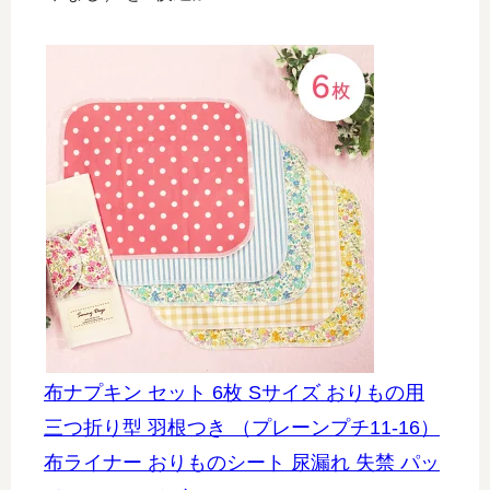
布ナプキン セット 6枚 Sサイズ おりもの用
三つ折り型 羽根つき （プレーンプチ11-16）
布ライナー おりものシート 尿漏れ 失禁 パッ