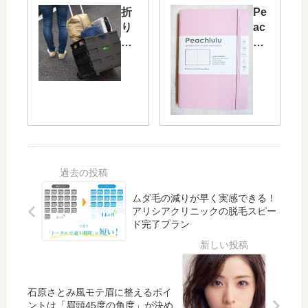
関連記事
銀
写
座
真
伊
家
東
・
屋
美
の
都
RO
さ
ME
ん
O
の
折
Pe
No
Mi:
り
ac
.3
tot
た
hlu
ボ
e
た
lu
ー
ト
み
A5
ル
ー
式
ノ
ペ
ト
キ
ー
ン
バ
ャ
ト