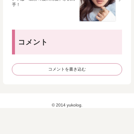
で
ッ
リ
ブ
ジ
グ
ー
ッ
ェ
♡
カ
ク
ッ
ー
ク
ト
ト
ラ
ス
ムダ毛の減りが早く実感できる！
で
シ
アリシアクリニックの脱毛スピー
ト
重
ッ
ド完了プラン
リ
た
ク
ー
い
ハ
ム
荷
ー
の
物
ド
替
石原さとみ風モテ眉に整えるポイ
も
カ
芯
ントは「眉頭45度の角度」が決め
ラ
バ
手！
（
ク
ー
G2
ラ
ジ
規
ク
ャ
格
持
ー
）
ち
ナ
を
コメント
運
ル
使
び
横
っ