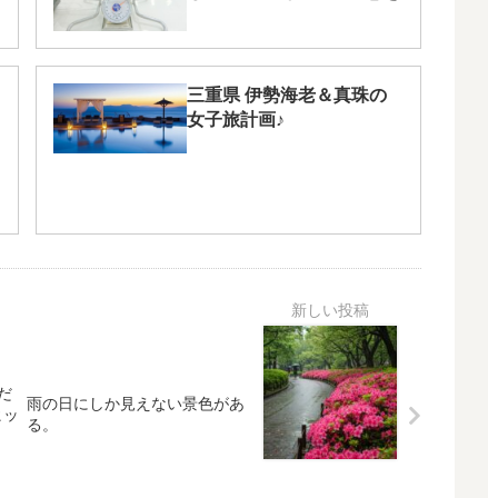
三重県 伊勢海老＆真珠の
女子旅計画♪
だ
雨の日にしか見えない景色があ
ヒッ
る。