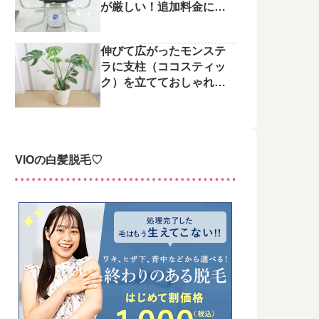
が厳しい！追加料金にご
注意を
伸びて広がったモンステ
ラに支柱（ココスティッ
ク）を立てておしゃれに
整えてみた♪
VIOの白髪脱毛♡