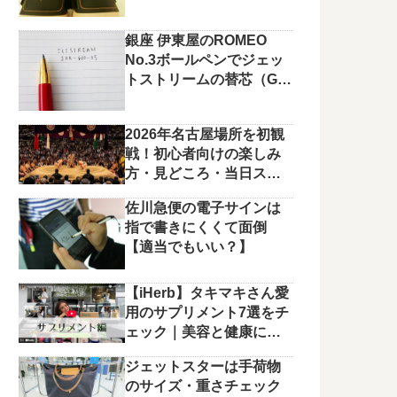
銀座 伊東屋のROMEO
No.3ボールペンでジェッ
トストリームの替芯（G2
規格）を使っています。
2026年名古屋場所を初観
戦！初心者向けの楽しみ
方・見どころ・当日スケ
ジュールまとめ
佐川急便の電子サインは
指で書きにくくて面倒
【適当でもいい？】
【iHerb】タキマキさん愛
用のサプリメント7選をチ
ェック｜美容と健康に役
立つラインナップ
ジェットスターは手荷物
のサイズ・重さチェック