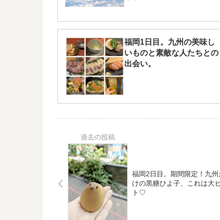
福岡1日目。九州の美味し
いものと素敵な人たちとの
出会い。
福岡2日目。期間限定！九州
けの黒糖ひよ子、これは大
ト♡