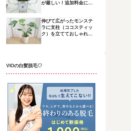
が厳しい！追加料金にご
注意を
伸びて広がったモンステ
ラに支柱（ココスティッ
ク）を立てておしゃれに
整えてみた♪
VIOの白髪脱毛♡