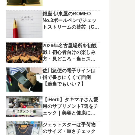
銀座 伊東屋のROMEO
No.3ボールペンでジェッ
トストリームの替芯（G2
規格）を使っています。
2026年名古屋場所を初観
戦！初心者向けの楽しみ
方・見どころ・当日スケ
ジュールまとめ
佐川急便の電子サインは
指で書きにくくて面倒
【適当でもいい？】
【iHerb】タキマキさん愛
用のサプリメント7選をチ
ェック｜美容と健康に役
立つラインナップ
ジェットスターは手荷物
のサイズ・重さチェック