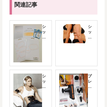
関連記事
シ
シ
ッ
ッ
ク
ク
ス
ス
パ
パ
ッ
ッ
ド
ド
（
で
SI
皮
XP
下
シ
プ
AD
脂
ッ
レ
）
肪
ク
ゼ
ジ
の
ス
ン
ェ
多
パ
ト
ル
い
ッ
（
シ
女