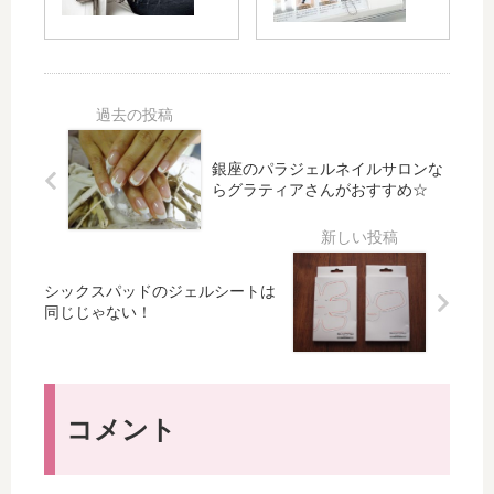
ド
贈
ー
性
2
り
ト
も
ア
物
定
痩
ブ
）
期
せ
ズ
と
便
ら
ベ
し
に
れ
ル
て
お
る
銀座のパラジェルネイルサロンな
ト
人
ま
の
らグラティアさんがおすすめ☆
は
気
け
？
女
の
が
性
お
付
で
す
い
シックスパッドのジェルシートは
も
す
て
同じじゃない！
男
め
き
性
SI
ま
で
XP
し
も
AD
た♪
使
（
コメント
え
シ
る
ッ
5
ク