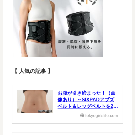
【 人気の記事 】
お腹が引き締まった！（画
像あり）～SIXPADアブズ
ベルト＆レッグベルトを2ヶ
月使った効果③～
tokyogirlslife.com