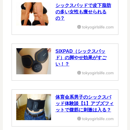
シックスパッドで皮下脂肪
の多い女性も痩せられる
の？
tokyogirlslife.com
SIXPAD（シックスパッ
ド）の脚やせ効果がすご
い！？
tokyogirlslife.com
体育会系男子のシックスパ
ッド体験談【1】アブズフィ
ットで腹筋に刺激は入る？
tokyogirlslife.com