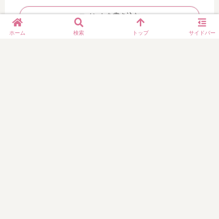
サ
ス
コメントを書き込む
イ
パ
ズ
ッ
ホーム
検索
トップ
サイドバー
展
ド
開
）
シ
リ
© 2014 yukolog.
ー
ズ