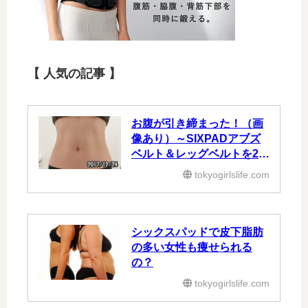
【 人気の記事 】
お腹が引き締まった！（画
像あり）～SIXPADアブズ
ベルト＆レッグベルトを2ヶ
月使った効果③～
tokyogirlslife.com
シックスパッドで皮下脂肪
の多い女性も痩せられる
の？
tokyogirlslife.com