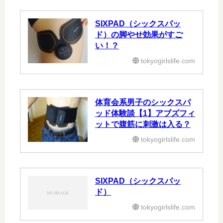
SIXPAD（シックスパッ
ド）の脚やせ効果がすご
い！？
tokyogirlslife.com
体育会系男子のシックスパ
ッド体験談【1】アブズフィ
ットで腹筋に刺激は入る？
tokyogirlslife.com
SIXPAD（シックスパッ
ド）
tokyogirlslife.com