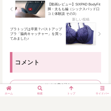
パ
パ
ト
シ
【動画レビュー】SIXPAD BodyFit
ッ
ッ
を
ョ
脚・太もも編（シックスパッド口
ド
ド
コミ体験談 その3）
ス
ッ
）
ア
ー
プ
で
ブ
ツ
で
ニ
ズ
ブラトップは卒業？バストアップ
ケ
新
の
フ
ブラ「脇肉キャッチャー」を買っ
ー
商
腕
ィ
てみました♪
ス
品
を
ッ
に
を
引
ト
入
試
き
の
れ
し
締
ウ
コメント
て
て
め
エ
旅
き
る
ス
行
ま
ト
へ
し
ベ
コメントを書き込む
！
た♪
ル
ト
ホーム
検索
トップ
サイドバー
で
サ
ウ