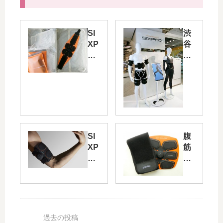
SI
渋
XP
谷
AD
ロ
（
フ
シ
ト
ッ
の
ク
SI
ス
XP
パ
AD
ッ
（
SI
腹
ド
シ
XP
筋
）
ッ
AD
用
ア
ク
（
の
ブ
ス
シ
シ
ズ
パ
ッ
ッ
フ
ッ
ク
ク
ィ
ド
ス
ス
ッ
）