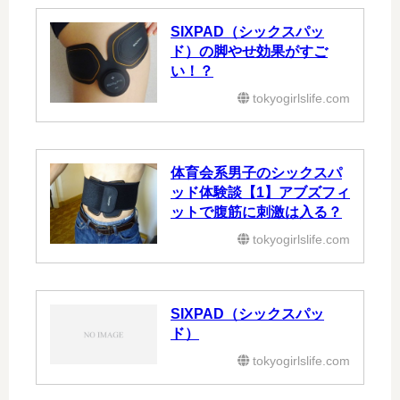
SIXPAD（シックスパッ
ド）の脚やせ効果がすご
い！？
tokyogirlslife.com
体育会系男子のシックスパ
ッド体験談【1】アブズフィ
ットで腹筋に刺激は入る？
tokyogirlslife.com
SIXPAD（シックスパッ
ド）
tokyogirlslife.com