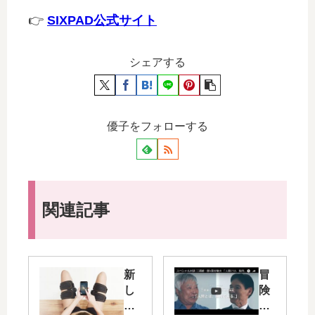
👉
SIXPAD公式サイト
シェアする
優子をフォローする
関連記事
新
冒
し
険
い
家