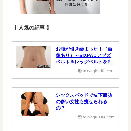
【 人気の記事 】
お腹が引き締まった！（画
像あり）～SIXPADアブズ
ベルト＆レッグベルトを2ヶ
月使った効果③～
tokyogirlslife.com
シックスパッドで皮下脂肪
の多い女性も痩せられる
の？
tokyogirlslife.com