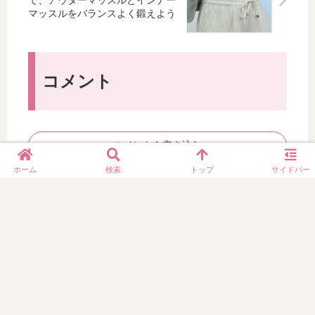
池
、
で、アウターマッスルとインナー
も
グ
マッスルをバランスよく鍛えよう
残
筋
の
復
量
肉
脚
活
を
で
や
！
確
あ
せ
認
る
コメント
効
で
。
果
き
」
も
て
期
便
コメントを書き込む
待
利
で
～
ホーム
検索
トップ
サイドバー
き
そ
う
！
© 2014 yukolog.