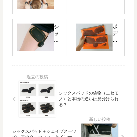
SI
三
XP
浦
AD
雄
（
一
シ
ボ
シ
郎
ッ
デ
ッ
さ
ク
ィ
ク
ん
ス
フ
ス
の
パ
ィ
パ
ス
ッ
ッ
ッ
ペ
ド
ト
ド
シ
ボ
で
）
ャ
デ
二
は
ル
ィ
の
公
対
シックスパッドの偽物（ニセモ
フ
腕
式
談
ノ）と本物の違いは見分けられ
ィ
の
ア
「
る？
ッ
ト
プ
人
ト
レ
リ
間
2
ー
で
と
内
ニ
電
は
シックスパッド＋シェイプスーツ
も
ン