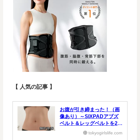
【 人気の記事 】
お腹が引き締まった！（画
像あり）～SIXPADアブズ
ベルト＆レッグベルトを2ヶ
月使った効果③～
tokyogirlslife.com