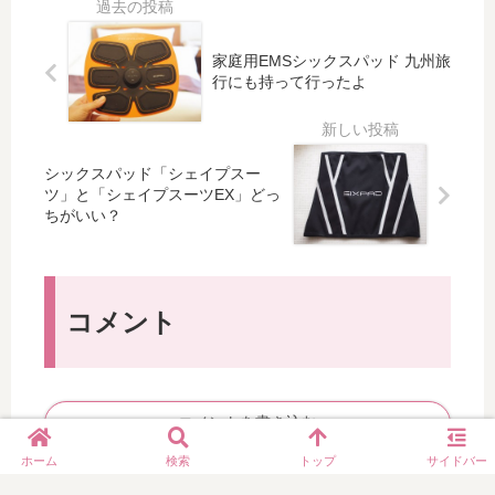
（
フ
ら
た
腹
ィ
SI
！
家庭用EMSシックスパッド 九州旅
筋
ル
XP
（
行にも持って行ったよ
用
ム
AD
画
）
が
（
像
を
改
シ
あ
買
善
ッ
り
シックスパッド「シェイプスー
っ
さ
ク
）
ツ」と「シェイプスーツEX」どっ
て
れ
ス
～
ちがいい？
み
て
パ
SI
ま
い
ッ
XP
し
る
ド
AD
た♪
ら
）
ア
コメント
し
ブ
い
ズ
ベ
ル
コメントを書き込む
ト
＆
ホーム
検索
トップ
サイドバー
レ