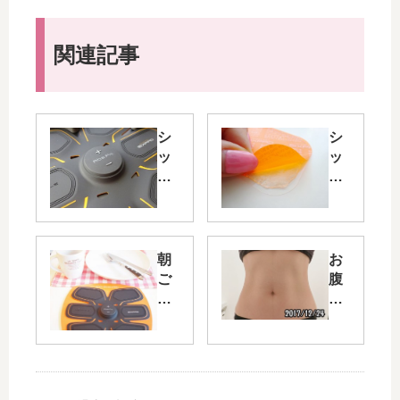
関連記事
シ
シ
ッ
ッ
ク
ク
ス
ス
パ
パ
ッ
ッ
ド
ド
朝
お
ア
の
ご
腹
ブ
オ
は
が
ズ
レ
ん
引
フ
ン
食
き
ィ
ジ
べ
締
ッ
色
な
ま
ト
の
が
っ