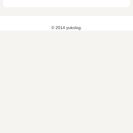
ビ
の
ャ
ま
ジ
？
イ
し
ョ
【
ル
た
ン
ワ
ド
♡
© 2014 yukolog.
・
ー
ス
チ
ル
ポ
ャ
ド
ン
イ
ビ
サ
ル
ジ
ー
ド
ョ
シ
ス
ン
ッ
ポ
・
プ
ン
チ
】
サ
ャ
ー
イ
シ
ル
ッ
ド
プ
ス
】
ポ
ン
サ