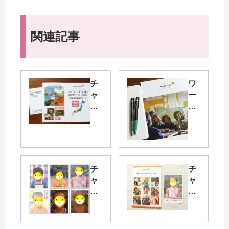
関連記事
チ
ワ
ャ
ー
イ
ル
ル
ド
ド
・
へ
ビ
の
ジ
バ
ョ
チ
チ
ー
ン
ャ
ャ
ス
・
イ
イ
デ
ジ
ル
ル
ー
ャ
ド
ド
カ
パ
・
・