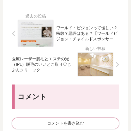
ー
ン
ス
ス
ド
の
ポ
ポ
は
チ
ン
ン
簡
ャ
サ
サ
単
イ
ワールド・ビジョンって怪しい？
ー
ー
に
ル
宗教？悪評はある？【ワールドビ
シ
シ
ジョン・チャイルドスポンサーシ
贈
ド
ッ
ッ
ップ】
れ
・
プ
プ
る
ス
活
と
♡
ポ
医療レーザー脱毛とエステの光
動
は
（IPL）脱毛のいいとこ取り♡じ
【
ン
内
？
ぶんクリニック
ワ
サ
容
ど
ー
ー
ま
ん
ル
シ
と
な
ド
ッ
め
こ
コメント
ビ
プ
【
と
ジ
仲
ワ
が
ョ
間
ー
で
ン
が
ル
き
・
増
コメントを書き込む
ド
る
チ
え