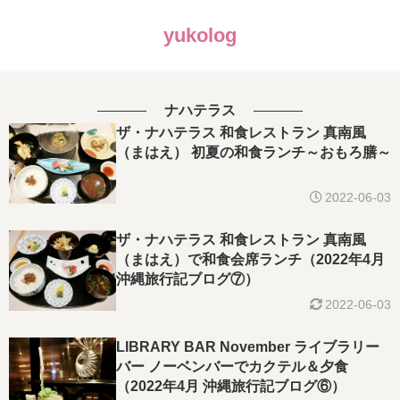
yukolog
ナハテラス
ザ・ナハテラス 和食レストラン 真南風
（まはえ） 初夏の和食ランチ～おもろ膳～
2022-06-03
ザ・ナハテラス 和食レストラン 真南風
（まはえ）で和食会席ランチ（2022年4月
沖縄旅行記ブログ⑦）
2022-06-03
LIBRARY BAR November ライブラリー
バー ノーベンバーでカクテル＆夕食
（2022年4月 沖縄旅行記ブログ⑥）